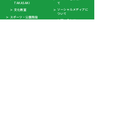
TAKASAKI
て
ソーシャルメディアに
文化教室
ついて
スポーツ・公園施設
お問い合わせ
高崎アリーナ
契約情報
清水善造メモリアルテ
高崎文化スポーツ情報
ニスコート
EXCITING・催し物案内
高崎市ソフトボール場
（宇津木スタジアム）
劇場都市
体育館
寄附について
武道館
サイトマップ
プール
新着情報
野球場
お知らせ
テニスコート
イベント情報
競技場
プレスリリース
サッカー・ラグビー場
決算情報
ソフトボール場
更新情報
グラウンドゴルフ場
活動
パークゴルフ場
その他
ゲートボール場
弓道場