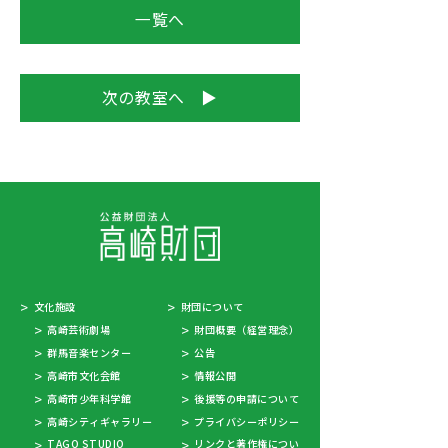
一覧へ
次の教室へ ▶
文化施設
財団について
高崎芸術劇場
財団概要（経営理念）
群馬音楽センター
公告
高崎市文化会館
情報公開
高崎市少年科学館
後援等の申請について
高崎シティギャラリー
プライバシーポリシー
TAGO STUDIO
リンクと著作権につい