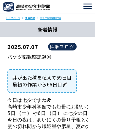
トップページ
新着情報
バケツ稲観察記録㉚
新着情報
2025.07.07
科学ブログ
バケツ稲観察記録㉚
芽が出た種を植えて59日目
最初の作業から66日目🌾
今日は七夕ですね🎋
高崎市少年科学館でも短冊にお願いごとを書いてもらっ
5日 (土) や6日 (日) に七夕の日の星座解説のイベ
今日の夜は、あいにくの曇り予報となっていますが
雲の切れ間から織姫星や彦星、夏の大三角がみえるといい