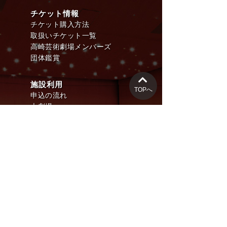
チケット情報
チケット購入方法
取扱いチケット一覧
高崎芸術劇場メンバーズ
団体鑑賞
施設利用
TOPへ
申込の流れ
大劇場
スタジオシアター
音楽ホール
創造スペース
アクセス
アクセスマップ
近隣駐車場マップ
高崎芸術劇場シャトル
その他