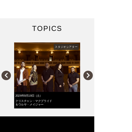
TOPICS
スタジオシアター
日（土）
2026年9月21日（月・祝）
・マクブライド
NHK交響楽団演奏会 高崎公演
イジャー