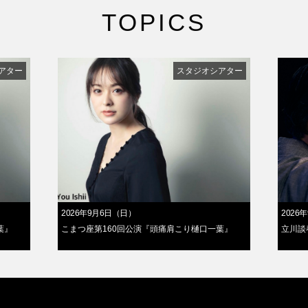
TOPICS
アター
スタジオシアター
2026年9月6日（日）
2026
葉』
こまつ座第160回公演『頭痛肩こり樋口一葉』
立川談