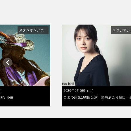
スタジオシアター
スタジオシ
土）
2026年9月5日（土）
ary Tour
こまつ座第160回公演『頭痛肩こり樋口一