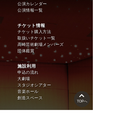
公演カレンダー
公演情報一覧
チケット情報
チケット購入方法
取扱いチケット一覧
高崎芸術劇場メンバーズ
団体鑑賞
施設利用
申込の流れ
大劇場
スタジオシアター
音楽ホール
創造スペース
TOPへ
アクセス
アクセスマップ
近隣駐車場マップ